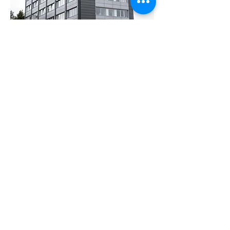
Klients:
AVK
Sistēmas:
2024
Gads:
Rūpnīcu iela 5, Olaine, Olaines pilsēta, LV-2114