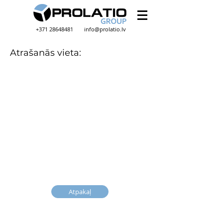
+371 28648481
info@prolatio.lv
Atrašanās vieta:
Atpakaļ