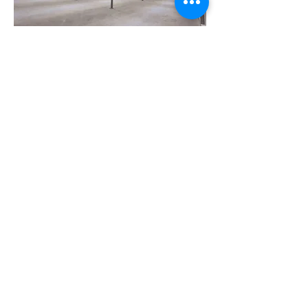
Klients:
AAT
Sistēmas:
2024
Gads:
Čiekurkalna 2, līnija 75, Rīga, LV-1006