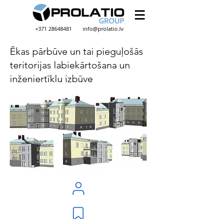
+371 28648481
info@prolatio.lv
Ēkas pārbūve un tai pieguļošās
teritorijas labiekārtošana un
inženiertīklu izbūve