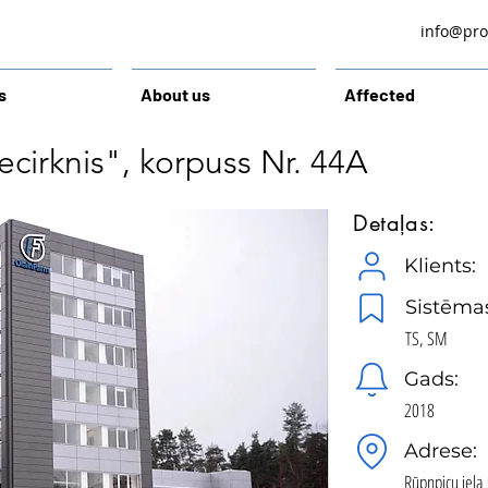
info@prol
s
About us
Affected
cirknis", korpuss Nr. 44A
Detaļas:
Klients:
Sistēma
TS, SM
Gads:
2018
Adrese:
Rūpnpicu iela