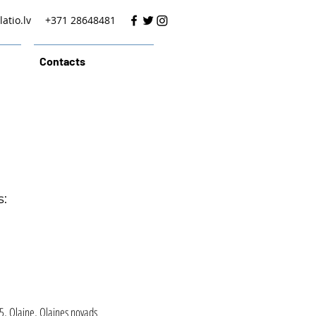
atio.lv
+371 28648481
Contacts
s:
 5, Olaine, Olaines novads