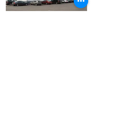
Klients:
AAT
Sistēmas:
2025
Gads:
Lidoņu iela 6C, Rīga, LV-1055