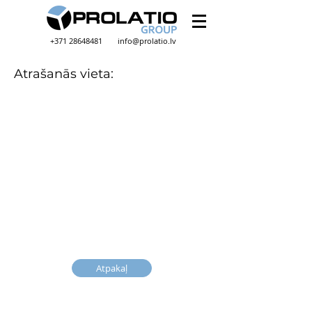
+371 28648481
info@prolatio.lv
Atrašanās vieta:
Atpakaļ