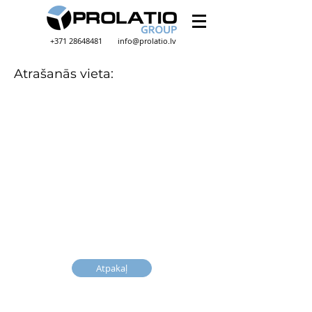
+371 28648481
info@prolatio.lv
Atrašanās vieta:
Atpakaļ