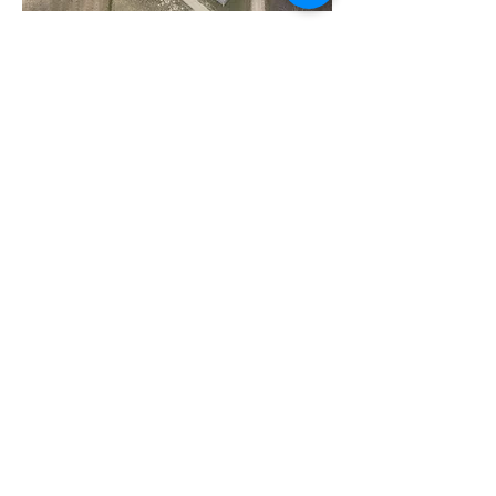
Klients:
AAT, AVK
Sistēmas:
2025
Gads:
"Zābaki", Kriumldas pagasts, Siguldas novads