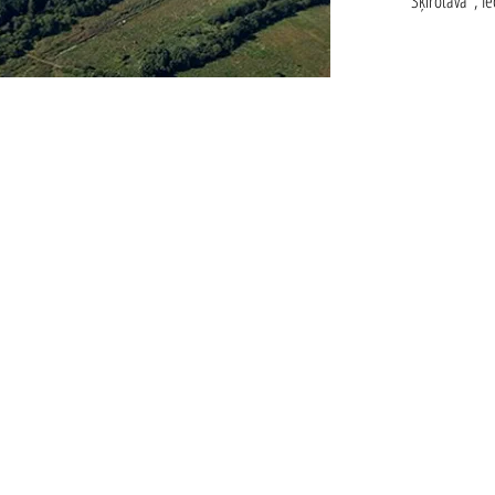
"Šķirotava", I