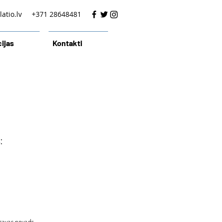
atio.lv
+371 28648481
ijas
Kontakti
: