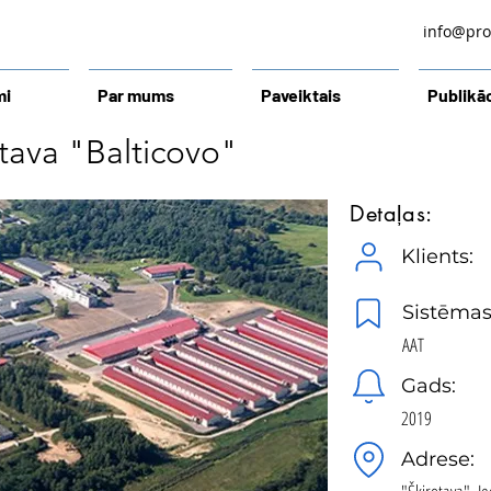
info@prol
mi
Par mums
Paveiktais
Publikāc
tava "Balticovo"
Detaļas:
Klients:
Sistēmas
AAT
Gads:
2019
Adrese: