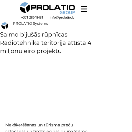
+371 28648481
info@prolatio.lv
PROLATIO Systems
Salmo bijušās rūpnīcas
Radiotehnika teritorijā attīsta 4
miljonu eiro projektu
Makšķerēšanas un tūrisma preču 
ražošanas un tirdzniecības grupa Salmo 