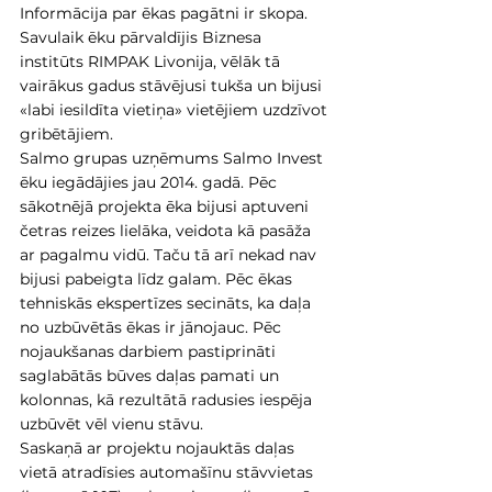
Informācija par ēkas pagātni ir skopa. 
Savulaik ēku pārvaldījis Biznesa 
institūts RIMPAK Livonija, vēlāk tā 
vairākus gadus stāvējusi tukša un bijusi 
«labi iesildīta vietiņa» vietējiem uzdzīvot 
gribētājiem.
Salmo grupas uzņēmums Salmo Invest 
ēku iegādājies jau 2014. gadā. Pēc 
sākotnējā projekta ēka bijusi aptuveni 
četras reizes lielāka, veidota kā pasāža 
ar pagalmu vidū. Taču tā arī nekad nav 
bijusi pabeigta līdz galam. Pēc ēkas 
tehniskās ekspertīzes secināts, ka daļa 
no uzbūvētās ēkas ir jānojauc. Pēc 
nojaukšanas darbiem pastiprināti 
saglabātās būves daļas pamati un 
kolonnas, kā rezultātā radusies iespēja 
uzbūvēt vēl vienu stāvu.
Saskaņā ar projektu nojauktās daļas 
vietā atradīsies automašīnu stāvvietas 