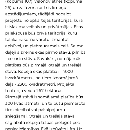
(kopumā 107), velonovietnes (kopumā 
26) un zaļā zona ar trīs līmeņu 
apstādījumiem, tādējādi nodalot 
projektu no apkārtējās teritorijas, kurā 
ir Maxima veikals un privātmājas. Ēkas 
priekšpusē būs brīvā teritorija, kuru 
tālākā nākotnē varētu izmantot 
apbūvei, un piebraucamais ceļš. Salmo 
daļēji aizņems ēkas pirmo stāvu, pilnībā 
- ceturto stāvu. Savukārt, nomājamās 
platības būs pirmajā, otrajā un trešajā 
stāvā. Kopējā ēkas platība ir 4000 
kvadrātmetru, no tiem iznomājamā 
daļa - 2300 kvadrātmetri. Projekta 
teritorija veido 1,67 hektārus.
Pirmajā stāvā iznomājamā platība būs 
300 kvadrātmetri un tā būtu piemērota 
tirdzniecībai vai pakalpojumu 
sniegšanai. Otrajā un trešajā stāvā 
saglabāta iespēja telpas pielāgot pēc 
nepieciešamības. Ēkā izbūvēts lifts. Uz 