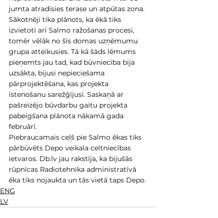
jumta atradīsies terase un atpūtas zona.
Sākotnēji tika plānots, ka ēkā tiks 
izvietoti arī Salmo ražošanas procesi, 
tomēr vēlāk no šīs domas uzņēmumu 
grupa atteikusies. Tā kā šāds lēmums 
pieņemts jau tad, kad būvniecība bija 
uzsākta, bijusi nepieciešama 
pārprojektēšana, kas projekta 
īstenošanu sarežģījusi. Saskaņā ar 
pašreizējo būvdarbu gaitu projekta 
pabeigšana plānota nākamā gada 
februārī.
Piebraucamais ceļš pie Salmo ēkas tiks 
pārbūvēts Depo veikala celtniecības 
ietvaros. Db.lv jau rakstīja, ka bijušās 
rūpnīcas Radiotehnika administratīvā 
ēka tiks nojaukta un tās vietā taps Depo.
ENG
LV