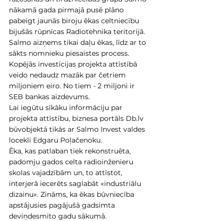
nākamā gada pirmajā pusē plāno 
pabeigt jaunās biroju ēkas celtniecību 
bijušās rūpnīcas Radiotehnika teritorijā. 
Salmo aizņems tikai daļu ēkas, līdz ar to 
sākts nomnieku piesaistes process. 
Kopējās investīcijas projekta attīstībā 
veido nedaudz mazāk par četriem 
miljoniem eiro. No tiem - 2 miljoni ir 
SEB bankas aizdevums. 
Lai iegūtu sīkāku informāciju par 
projekta attīstību, biznesa portāls Db.lv 
būvobjektā tikās ar Salmo Invest valdes 
locekli Edgaru Poļačenoku.
Ēka, kas patlaban tiek rekonstruēta, 
padomju gados celta radioinženieru 
skolas vajadzībām un, to attīstot, 
interjerā iecerēts saglabāt «industriālu 
dizainu». Zināms, ka ēkas būvniecība 
apstājusies pagājušā gadsimta 
deviņdesmito gadu sākumā. 