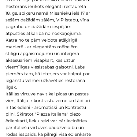
Restorāns ierīkots eleganti restaurētā 
18. gs. spīķeru namā Miesnieku ielā 17 ar 
sešām dažādām zālēm, VIP istabu, vīna 
pagrabu un dažādām iespējām 
atpūsties atkarībā no noskaņojuma. 
Katra no telpām veidota atšķirīgā 
manierē - ar elegantām mēbelēm, 
stilīgu apgaismojumu un interjera 
aksesuāriem visapkārt, kas uztur 
viesmīlīgas viesistabas gaisotni. Labs 
piemērs tam, kā interjers var kalpot par 
ieganstu vēlmei uzkavēties restorānā 
ilgāk.  
Itālijas virtuve nav tikai picas un pastas 
vien, Itālija ir kontrastu zeme un tādi arī 
ir tās ēdieni - aromātiski un kontrastu 
pilni. Šķirstot "Piazza Italiana" biezo 
ēdienkarti, lieku reizi var pārliecināties 
par itāliešu virtuves daudzveidību un 
rodas iespaids, ka pilnīgi visa ēdienkarte 