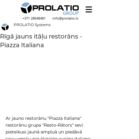
+371 28648481
info@prolatio.lv
PROLATIO Systems
Rīgā jauns itāļu restorāns -
Piazza Italiana
Ar jauno restorānu "Piazza Italiana" 
restorānu grupa "Resto-Rātors" sevi 
pieteikusi jaunā ampluā un piedāvā 
savu versiju par klasisko cucina italiana. 