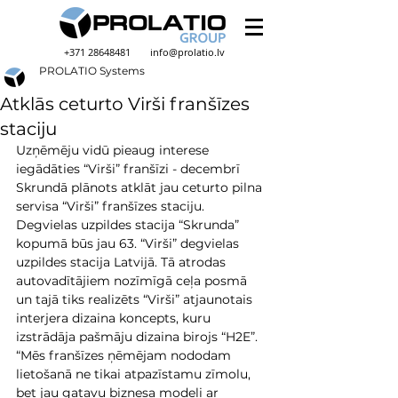
+371 28648481
info@prolatio.lv
PROLATIO Systems
Atklās ceturto Virši franšīzes
staciju
Uzņēmēju vidū pieaug interese 
iegādāties “Virši” franšīzi - decembrī 
Skrundā plānots atklāt jau ceturto pilna 
servisa “Virši” franšīzes staciju.
Degvielas uzpildes stacija “Skrunda” 
kopumā būs jau 63. “Virši” degvielas 
uzpildes stacija Latvijā. Tā atrodas 
autovadītājiem nozīmīgā ceļa posmā 
un tajā tiks realizēts “Virši” atjaunotais 
interjera dizaina koncepts, kuru 
izstrādāja pašmāju dizaina birojs “H2E”.
“Mēs franšīzes ņēmējam nododam 
lietošanā ne tikai atpazīstamu zīmolu, 
bet jau gatavu biznesa modeli ar 