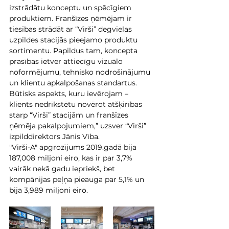
izstrādātu konceptu un spēcīgiem 
produktiem. Franšīzes ņēmējam ir 
tiesības strādāt ar “Virši” degvielas 
uzpildes stacijās pieejamo produktu 
sortimentu. Papildus tam, koncepta 
prasības ietver attiecīgu vizuālo 
noformējumu, tehnisko nodrošinājumu 
un klientu apkalpošanas standartus. 
Būtisks aspekts, kuru ievērojam – 
klients nedrīkstētu novērot atšķirības 
starp “Virši” stacijām un franšīzes 
ņēmēja pakalpojumiem,” uzsver “Virši” 
izpilddirektors Jānis Vība.
"Virši-A" apgrozījums 2019.gadā bija 
187,008 miljoni eiro, kas ir par 3,7% 
vairāk nekā gadu iepriekš, bet 
kompānijas peļņa pieauga par 5,1% un 
bija 3,989 miljoni eiro.